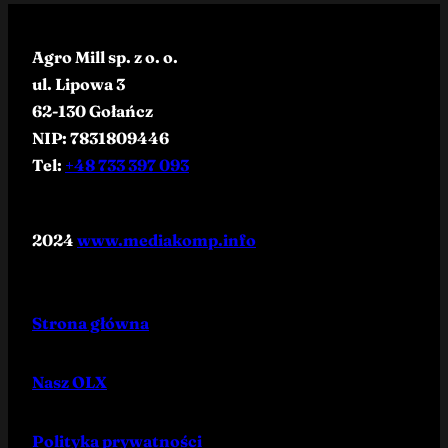
Agro Mill sp. z o. o.
ul. Lipowa 3
62-130 Gołańcz
NIP: 7831809446
Tel:
+48 733 397 093
2024
www.mediakomp.info
Strona główna
Nasz OLX
Polityka prywatności