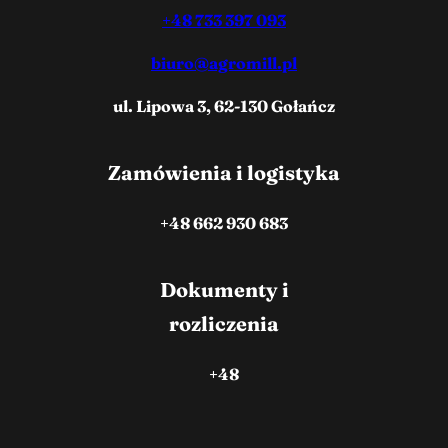
+48 733 397 093
biuro@agromill.pl
ul. Lipowa 3, 62-130 Gołańcz
Zamówienia i logistyka
+48 662 930 683
Dokumenty i
rozliczenia
+48