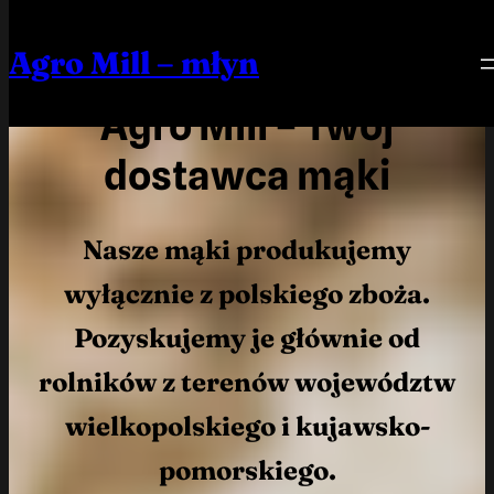
Przejdź
do
Agro Mill – młyn
treści
Agro Mill – Twój
dostawca mąki
Nasze mąki produkujemy
wyłącznie z polskiego zboża.
Pozyskujemy je głównie od
rolników z terenów województw
wielkopolskiego i kujawsko-
pomorskiego.